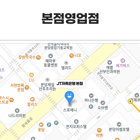
본점영업점
JT저축은행 본점