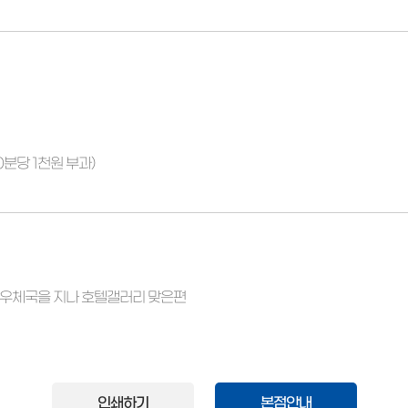
분당 1천원 부과)
당우체국을 지나 호텔갤러리 맞은편
인쇄하기
본점안내